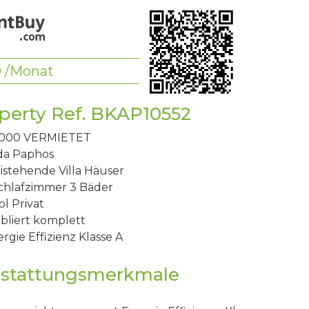
0
/Monat
perty Ref. BKAP10552
,000
VERMIETET
da
Paphos
istehende Villa
Häuser
chlafzimmer
3 Bäder
ol
Privat
bliert
komplett
rgie Effizienz
Klasse A
stattungsmerkmale