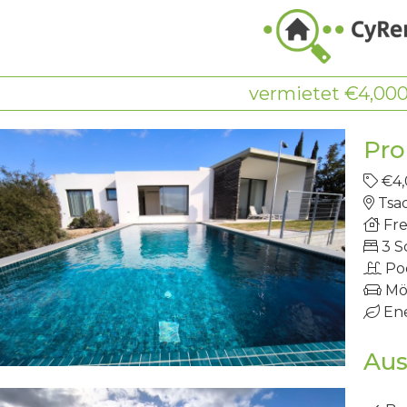
vermietet €4,00
Pro
€4
Tsa
Fre
3 S
Po
Mö
Ene
Aus