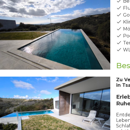
Ber
Flu
Gol
Kli
Möb
Poo
Ten
WL
Bes
Zu Ve
in Ts
Erle
Ruh
Entde
Leben
Schla