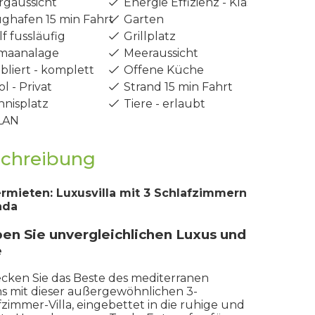
gaussicht
Energie Effizienz - Klasse A
ghafen 15 min Fahrt
Garten
f fussläufig
Grillplatz
maanalage
Meeraussicht
liert - komplett
Offene Küche
l - Privat
Strand 15 min Fahrt
nisplatz
Tiere - erlaubt
AN
chreibung
rmieten: Luxusvilla mit 3 Schlafzimmern
ada
ben Sie unvergleichlichen Luxus und
e
cken Sie das Beste des mediterranen
s mit dieser außergewöhnlichen 3-
fzimmer-Villa, eingebettet in die ruhige und