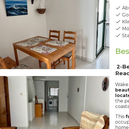
Ab
Gol
Kli
Möb
Sta
Bes
2-Be
Rea
Wake 
beaut
locat
the p
coasta
This
f
occup
homeo