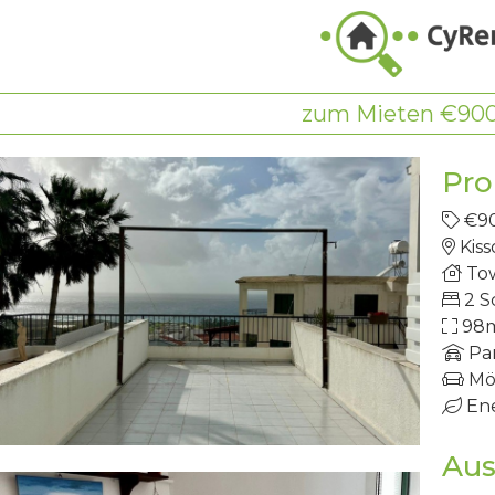
zum Mieten €90
Pro
€9
Kis
To
2 S
98
Pa
Mö
Ene
Aus