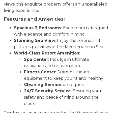
views, this exquisite property offers an unparalleled
living experience.
Features and Amenities:
Spacious 3 Bedrooms
: Each room is designed
with elegance and comfort in mind.
Stunning Sea View
: Enjoy the serene and
picturesque views of the Mediterranean Sea.
World-Class Resort Amenities
:
Spa Center
: Indulge in ultimate
relaxation and rejuvenation.
Fitness Center
: State-of-the-art
equipment to keep you fit and healthy.
Cleaning Service
: on request
24/7 Security Service
: Ensuring your
safety and peace of mind around the
clock.
This luxury apartment is perfect for those seeking a