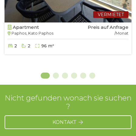
VERMIETET
Apartment
Preis auf Anfrage
Paphos, Kato Paphos
/Monat
2
2
96 m²
Nicht gefunden wonach sie suchen
?
KONTAKT