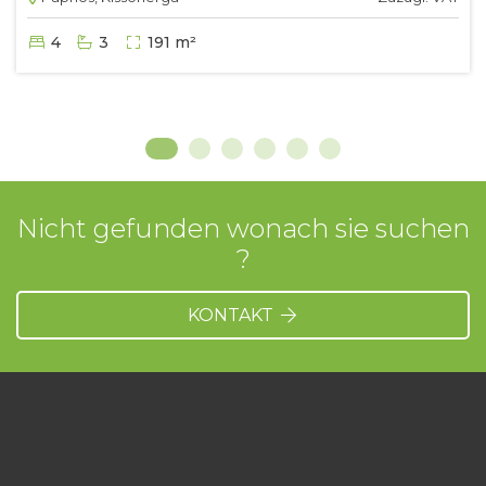
4
3
191 m²
Nicht gefunden wonach sie suchen
?
KONTAKT