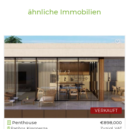
ähnliche Immobilien
VERKAUFT
Penthouse
€898,000
Paphos, Kissonerga
Zuzügl. VAT