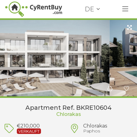
DE
Apartment Ref. BKRE10604
Chlorakas
€210,000
Chlorakas
Paphos
VERKAUFT