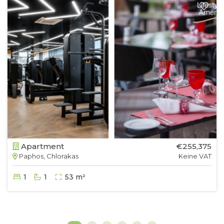
Apartment
€255,375
Paphos, Chlorakas
Keine VAT
1
1
53 m²