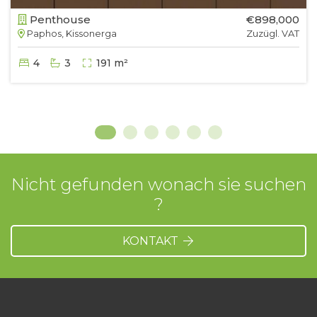
Penthouse
€898,000
Paphos, Kissonerga
Zuzügl. VAT
4
3
191 m²
Nicht gefunden wonach sie suchen
?
KONTAKT