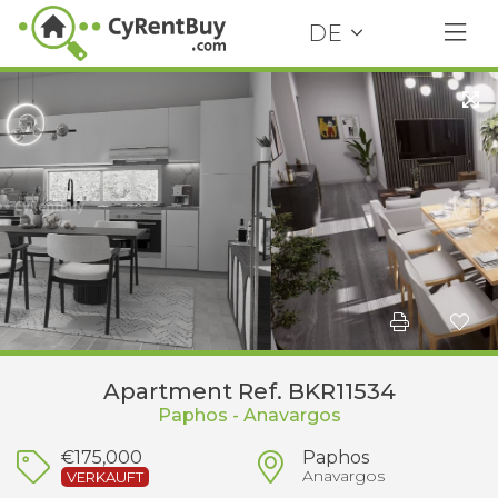
DE
Apartment Ref. BKR11534
Paphos - Anavargos
€175,000
Paphos
Anavargos
VERKAUFT