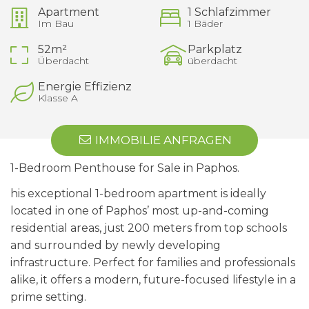
Apartment
1 Schlafzimmer
Im Bau
1 Bäder
52m²
Parkplatz
Überdacht
überdacht
Energie Effizienz
Klasse A
IMMOBILIE ANFRAGEN
1-Bedroom Penthouse for Sale in
Paphos.
his exceptional 1-bedroom apartment is ideally
located in one of Paphos’ most up-and-coming
residential areas, just 200 meters from top schools
and surrounded by newly developing
infrastructure. Perfect for families and professionals
alike, it offers a modern, future-focused lifestyle in a
prime setting.