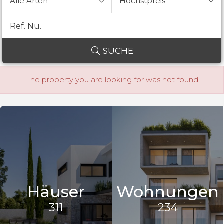
Alle Arten
Höchstpreis
SUCHE
The property you are looking for was not found
Häuser
Wohnungen
311
234