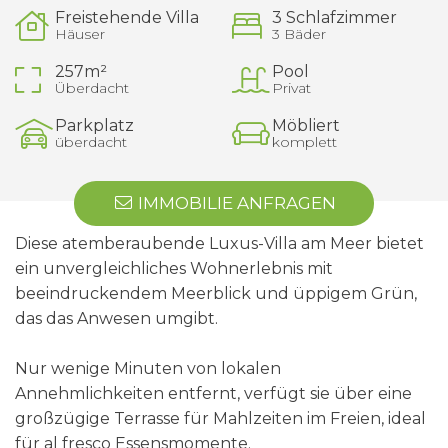
Freistehende Villa
3 Schlafzimmer
Häuser
3 Bäder
257m²
Pool
Überdacht
Privat
Parkplatz
Möbliert
überdacht
komplett
IMMOBILIE ANFRAGEN
Diese atemberaubende Luxus-Villa am Meer bietet
ein unvergleichliches Wohnerlebnis mit
beeindruckendem Meerblick und üppigem Grün,
das das Anwesen umgibt.
Nur wenige Minuten von lokalen
Annehmlichkeiten entfernt, verfügt sie über eine
großzügige Terrasse für Mahlzeiten im Freien, ideal
für al fresco Essensmomente.