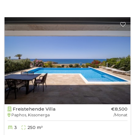
Freistehende Villa
€8,500
Paphos, Kissonerga
/Monat
3
250 m²