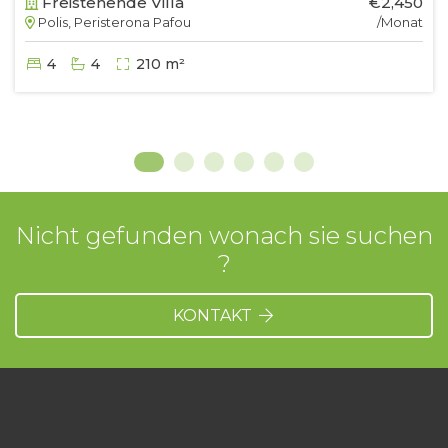
Freistehende Villa
€2,450
Polis, Peristerona Pafou
/Monat
4
4
210 m²
Nicht gefunden wonach sie suchen
?
KONTAKT