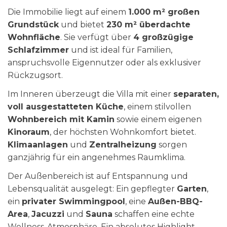
Die Immobilie liegt auf einem
1.000 m² großen
Grundstück
und bietet
230 m² überdachte
Wohnfläche
. Sie verfügt über
4 großzügige
Schlafzimmer
und ist ideal für Familien,
anspruchsvolle Eigennutzer oder als exklusiver
Rückzugsort.
Im Inneren überzeugt die Villa mit einer
separaten,
voll ausgestatteten Küche
, einem stilvollen
Wohnbereich mit Kamin
sowie einem eigenen
Kinoraum
, der höchsten Wohnkomfort bietet.
Klimaanlagen
und
Zentralheizung
sorgen
ganzjährig für ein angenehmes Raumklima.
Der Außenbereich ist auf Entspannung und
Lebensqualität ausgelegt: Ein gepflegter
Garten
,
ein
privater Swimmingpool
, eine
Außen-BBQ-
Area
,
Jacuzzi
und
Sauna
schaffen eine echte
Wellness-Atmosphäre. Ein absolutes Highlight