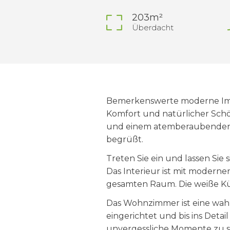
203m²
Überdacht
Bemerkenswerte moderne Immob
Komfort und natürlicher Schö
und einem atemberaubenden 
begrüßt.
Treten Sie ein und lassen Sie
Das Interieur ist mit moderne
gesamten Raum. Die weiße Küc
Das Wohnzimmer ist eine wahr
eingerichtet und bis ins Detai
unvergessliche Momente zu s