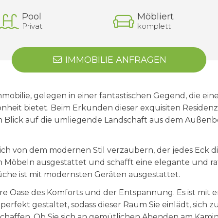
Pool
Möbliert
Privat
komplett
IMMOBILIE ANFRAGEN
ilie, gelegen in einer fantastischen Gegend, die eine 
nheit bietet. Beim Erkunden dieser exquisiten Residen
Blick auf die umliegende Landschaft aus dem Außenb
 sich von dem modernen Stil verzaubern, der jedes Eck 
n Möbeln ausgestattet und schafft eine elegante und ra
he ist mit modernsten Geräten ausgestattet.
e Oase des Komforts und der Entspannung. Es ist mit 
l perfekt gestaltet, sodass dieser Raum Sie einlädt, sic
chaffen. Ob Sie sich an gemütlichen Abenden am Kamin