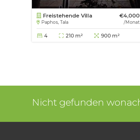
€4,200
Freistehende Villa
€4,000
/Monat
Paphos, Tala
/Monat
4
210 m²
900 m²
Nicht gefunden wonach