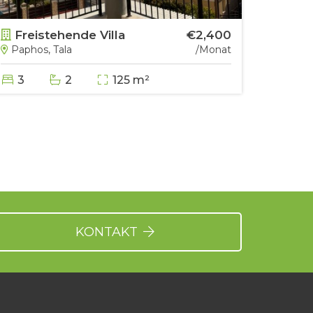
Freistehende Villa
€2,400
Frei
Paphos, Tala
/Monat
Papho
3
2
125 m²
5
KONTAKT