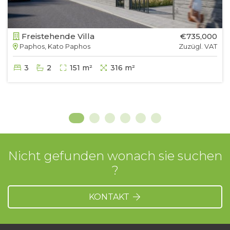
Freistehende Villa
€735,000
Paphos, Kato Paphos
Zuzügl. VAT
3
2
151 m²
316 m²
Nicht gefunden wonach sie suchen
?
KONTAKT