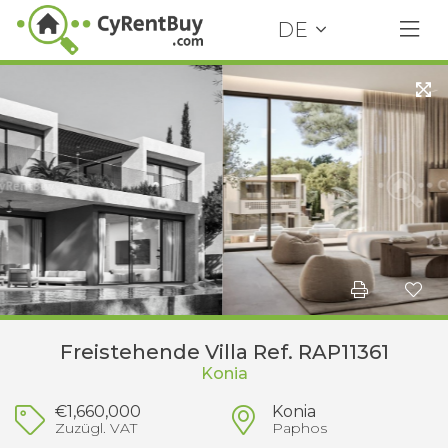
DE
Freistehende Villa Ref. RAP11361
Konia
€1,660,000
Konia
Zuzügl. VAT
Paphos