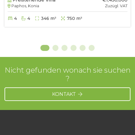
Paphos, Konia
Zuzügl. VAT
4
4
346 m²
750 m²
Nicht gefunden wonach sie suchen
?
KONTAKT