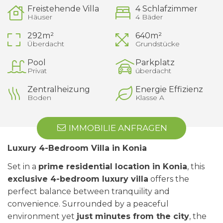
Freistehende Villa
4 Schlafzimmer
Häuser
4 Bäder
292m²
640m²
Überdacht
Grundstücke
Pool
Parkplatz
Privat
überdacht
Zentralheizung
Energie Effizienz
Boden
Klasse A
IMMOBILIE ANFRAGEN
Luxury 4-Bedroom Villa in Konia
Set in a
prime residential location in Konia
, this
exclusive 4-bedroom luxury villa
offers the
perfect balance between tranquility and
convenience. Surrounded by a peaceful
environment yet
just minutes from the city
, the