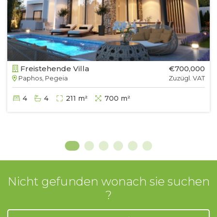
Freistehende Villa
€700,000
Paphos, Pegeia
Zuzügl. VAT
4
4
211 m²
700 m²
Nicht gefunden wonach sie suchen
?