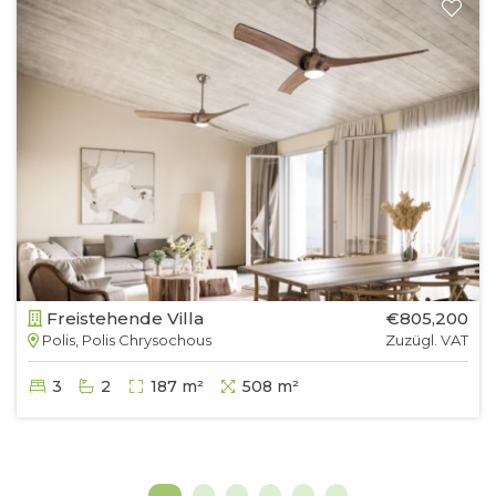
Freistehende Villa
€805,200
Polis, Polis Chrysochous
Zuzügl. VAT
3
2
187 m²
508 m²