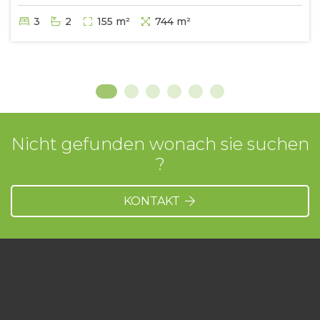
3
2
155 m²
744 m²
Nicht gefunden wonach sie suchen
?
KONTAKT