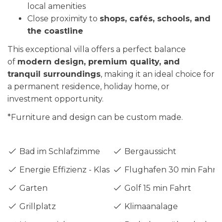
local amenities
Close proximity to
shops, cafés, schools, and
the coastline
This exceptional villa offers a perfect balance
of
modern design, premium quality, and
tranquil surroundings
, making it an ideal choice for
a permanent residence, holiday home, or
investment opportunity.
*Furniture and design can be custom made.
Bad im Schlafzimme
Bergaussicht
Energie Effizienz - Klasse A
Flughafen 30 min Fahrt
Garten
Golf 15 min Fahrt
Grillplatz
Klimaanalage