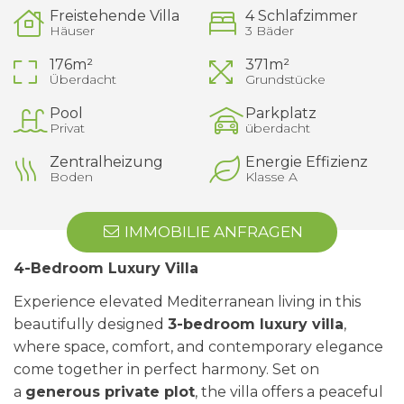
Freistehende Villa
4 Schlafzimmer
Häuser
3 Bäder
176m²
371m²
Überdacht
Grundstücke
Pool
Parkplatz
Privat
überdacht
Zentralheizung
Energie Effizienz
Boden
Klasse A
IMMOBILIE ANFRAGEN
4-Bedroom Luxury Villa
Experience elevated Mediterranean living in this
beautifully designed
3-bedroom luxury villa
,
where space, comfort, and contemporary elegance
come together in perfect harmony. Set on
a
generous private plot
, the villa offers a peaceful