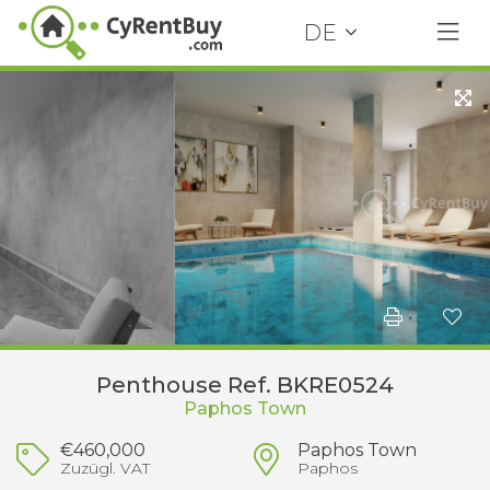
DE
Penthouse Ref. BKRE0524
Paphos Town
€460,000
Paphos Town
Zuzügl. VAT
Paphos