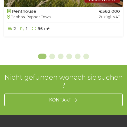
Penthouse
€562,000
Paphos, Paphos Town
Zuzügl. VAT
2
1
96 m²
Nicht gefunden wonach sie suchen
?
KONTAKT