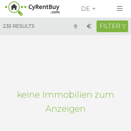
DE
FILTER
€
235 RESULTS
Immobilien mieten
Alle Arten
Alle Distrikte
Alle Standorte
Schlafzimmer
Ausstattungsmerkmale
Mindestpreis
Höchstpreis
Preis
keine Immobilien zum
SUCHE
Anzeigen