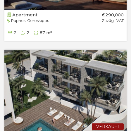
Apartment
€290,000
Paphos, Geroskipou
Zuzügl. VAT
2
2
87 m²
VERKAUFT