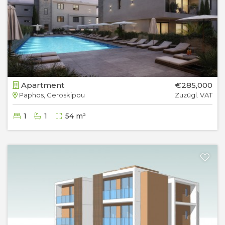
Apartment
€285,000
Paphos, Geroskipou
Zuzügl. VAT
1
1
54 m²