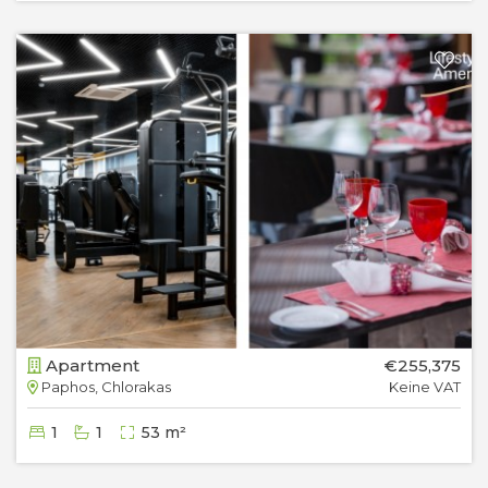
Apartment
€255,375
Paphos, Chlorakas
Keine VAT
1
1
53 m²