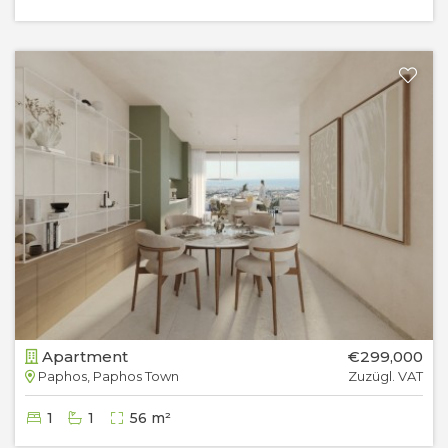
Apartment
€299,000
Paphos, Paphos Town
Zuzügl. VAT
1
1
56 m²