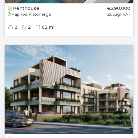
Penthouse
€290,000
Paphos, Kissonerga
Zuzügl. VAT
2
2
82 m²