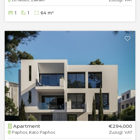
1
1
64 m²
Apartment
€294,000
Paphos, Kato Paphos
Zuzügl. VAT