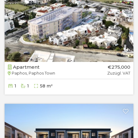
Apartment
€275,000
Paphos, Paphos Town
Zuzügl. VAT
1
1
58 m²