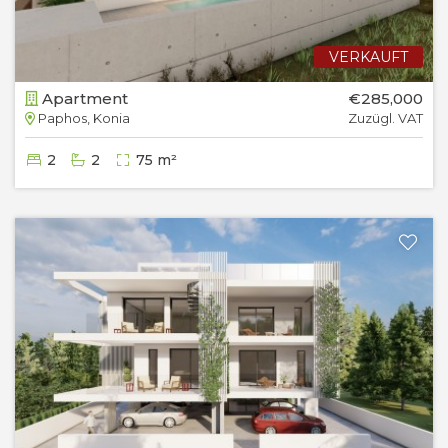
VERKAUFT
Apartment
€285,000
Paphos, Konia
Zuzügl. VAT
2
2
75 m²