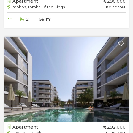
Apartment
€290,000
Paphos, Tombs Of the Kings
Keine VAT
1
2
59 m²
Apartment
€292,000
Limassol, Zakaki
Zuzügl. VAT