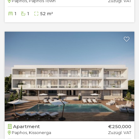
Paphos, Paphos Town
Zuzügl. VAT
1
1
52 m²
Apartment
€250,000
Paphos, Kissonerga
Zuzügl. VAT