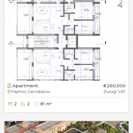
Apartment
€260,000
Paphos, Geroskipou
Zuzügl. VAT
2
2
81 m²