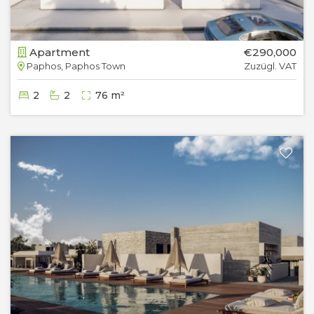
Apartment
€290,000
Paphos, Paphos Town
Zuzügl. VAT
2
2
76 m²