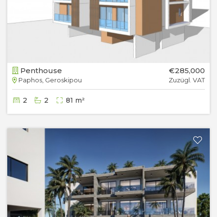
Penthouse
€285,000
Paphos, Geroskipou
Zuzügl. VAT
2
2
81 m²