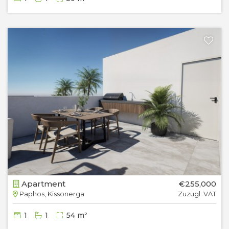
Apartment
€255,000
Paphos, Kissonerga
Zuzügl. VAT
1
1
54 m²