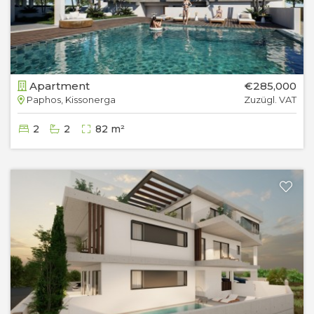
Apartment
€285,000
Paphos, Kissonerga
Zuzügl. VAT
2
2
82 m²