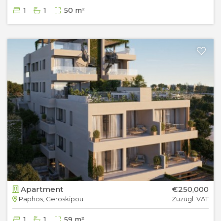
1
1
50 m²
Apartment
€250,000
Paphos, Geroskipou
Zuzügl. VAT
1
1
59 m²