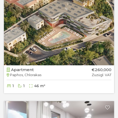
Apartment
€260,000
Paphos, Chlorakas
Zuzügl. VAT
1
1
46 m²