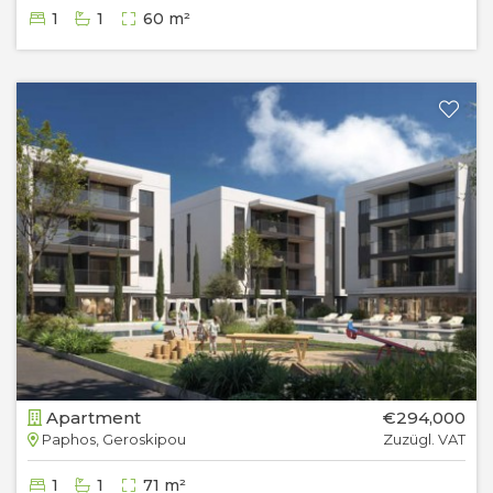
1
1
60 m²
Apartment
€294,000
Paphos, Geroskipou
Zuzügl. VAT
1
1
71 m²