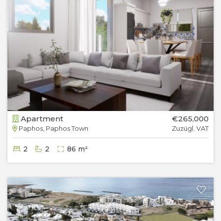
Apartment
€265,000
Paphos, Paphos Town
Zuzügl. VAT
2
2
86 m²