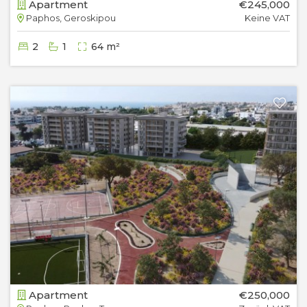
Apartment
€245,000
Paphos, Geroskipou
Keine VAT
2
1
64 m²
Apartment
€250,000