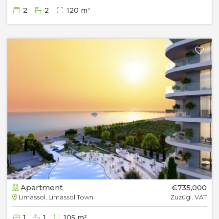
2
2
120 m²
Apartment
€735,000
Limassol, Limassol Town
Zuzügl. VAT
1
1
105 m²