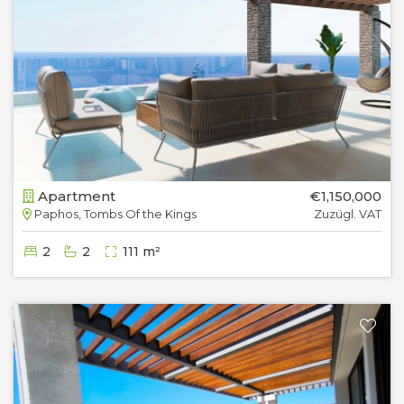
Apartment
€1,150,000
Paphos, Tombs Of the Kings
Zuzügl. VAT
2
2
111 m²