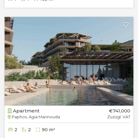
Apartment
€741,000
Paphos, Agia Marinouda
Zuzügl. VAT
2
2
90 m²