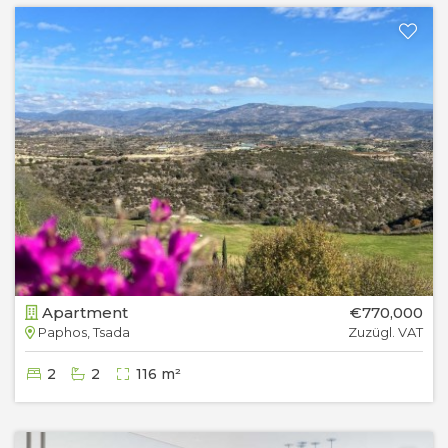
Apartment
€770,000
Paphos, Tsada
Zuzügl. VAT
2
2
116 m²