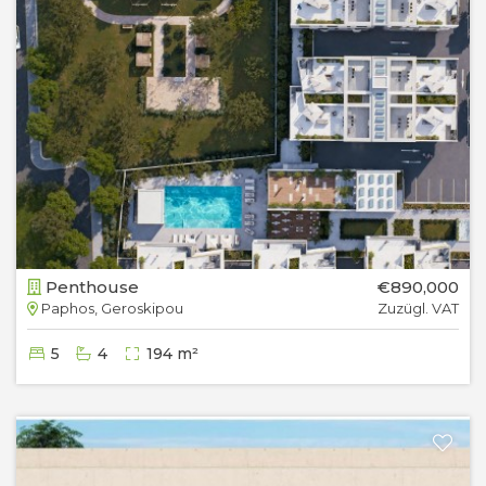
Penthouse
€890,000
Paphos, Geroskipou
Zuzügl. VAT
5
4
194 m²