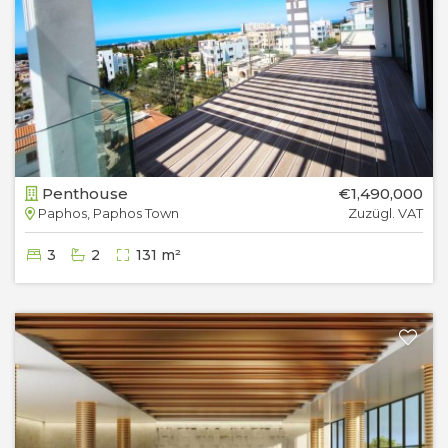
Penthouse
€1,490,000
Paphos, Paphos Town
Zuzügl. VAT
3
2
131 m²