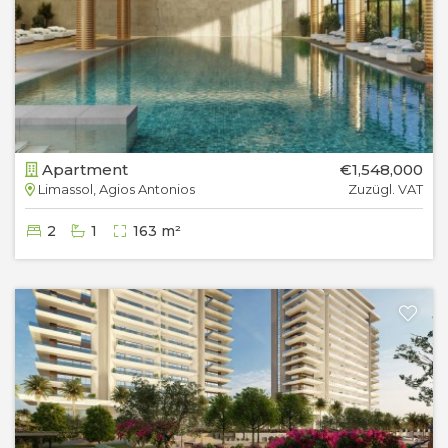
Apartment
€1,548,000
Limassol, Agios Antonios
Zuzügl. VAT
2
1
163 m²