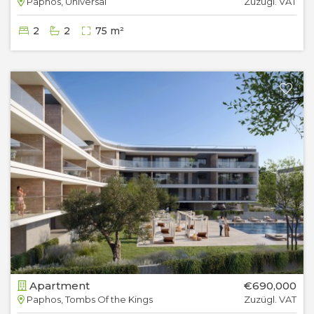
Paphos, Universal
Zuzügl. VAT
2
2
75 m²
Apartment
€690,000
Paphos, Tombs Of the Kings
Zuzügl. VAT