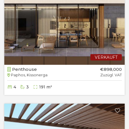
VERKAUFT
Penthouse
€898,000
Paphos, Kissonerga
Zuzügl. VAT
4
3
191 m²