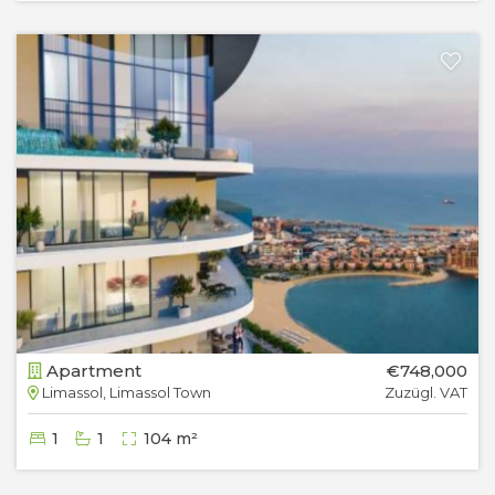
Apartment
€748,000
Limassol, Limassol Town
Zuzügl. VAT
1
1
104 m²