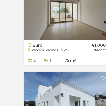
Büro
€1,000
Paphos, Paphos Town
/Monat
2
1
75 m²