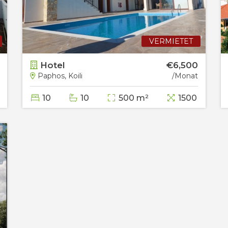
VERMIETET
Hotel
€6,500
Paphos, Koili
/Monat
10
10
500 m²
1500 m²