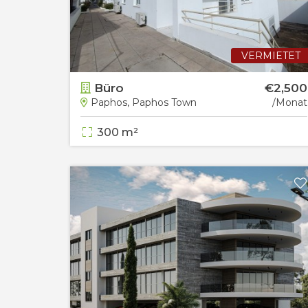
VERMIETET
Büro
€2,500
Paphos, Paphos Town
/Monat
300 m²