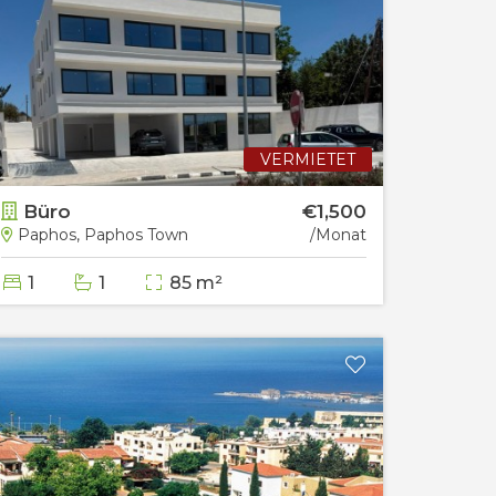
VERMIETET
Büro
€1,500
Paphos, Paphos Town
/Monat
1
1
85 m²