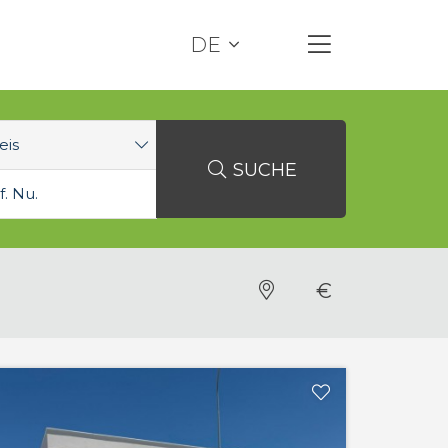
DE
eis
SUCHE
€