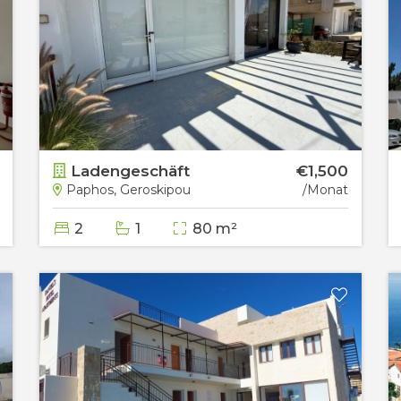
Ladengeschäft
€1,500
Paphos, Geroskipou
/Monat
2
1
80 m²